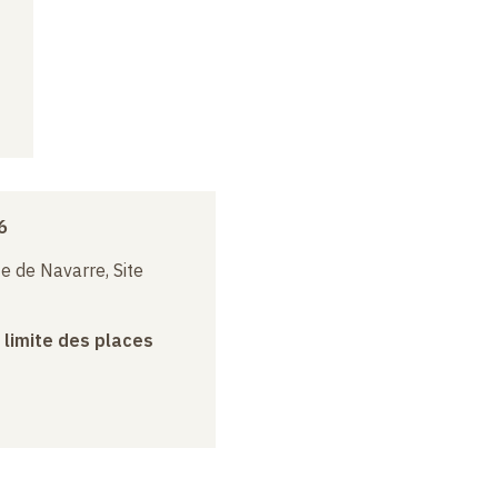
6
e de Navarre, Site
a limite des places