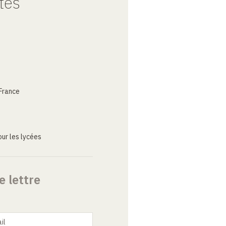
tes
France
ur les lycées
e lettre
il