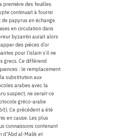
 première des feuilles
pte continuait à fournir
ux de papyrus en échange
mises en circulation dans
eur byzantin aurait alors
rapper des pièces d’or
antes pour l’islam s’il ne
s grecs. Ce différend
quences : le remplacement
 la substitution aux
ocoles arabes avec la
aru suspect, ne serait-ce
rotocole gréco-arabe
 60). Ce précédent a été
s en cause. Les plus
us connaissons contenant
n d’‘Abd al-Malik et