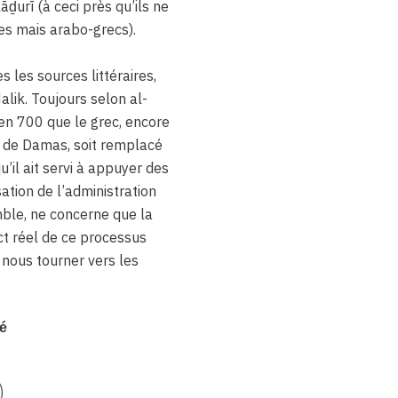
āḏurī (à ceci près qu’ils ne
s mais arabo-grecs).
s les sources littéraires,
Malik. Toujours selon al-
 en 700 que le grec, encore
ie de Damas, soit remplacé
u’il ait servi à appuyer des
sation de l’administration
le, ne concerne que la
ct réel de ce processus
 nous tourner vers les
n qu’il faut attendre le
mé
 une intensification de
’avons, pour les soixante
cupation musulmane,
)