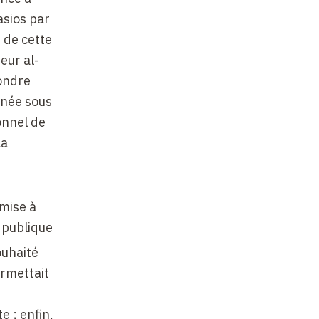
asios par
 de cette
eur al-
fondre
enée sous
ionnel de
la
 mise à
n publique
ouhaité
ermettait
e ; enfin,