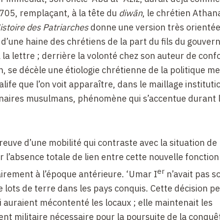
705, remplaçant, à la tête du
diwān
, le chrétien Athan
istoire des Patriarches
donne une version très orientée
 d’une haine des chrétiens de la part du fils du gouvern
à la lettre ; derrière la volonté chez son auteur de con
, se décèle une étiologie chrétienne de la politique m
alife que l’on voit apparaître, dans le maillage institut
onnaires musulmans, phénomène qui s’accentue durant 
uve d’une mobilité qui contraste avec la situation de
r l’absence totale de lien entre cette nouvelle fonctio
er
airement à l’époque antérieure. ‘Umar I
n’avait pas s
e lots de terre dans les pays conquis. Cette décision p
i auraient mécontenté les locaux ; elle maintenait les
t militaire nécessaire pour la poursuite de la conquêt