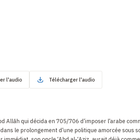
er l'audio
Télécharger l'audio
‘Abd Allāh qui décida en 705/706 d’imposer l’arabe co
e, dans le prolongement d’une politique amorcée sous s
ur immédiat, son oncle ‘Abd al-‘Aziz, aurait déjà comm