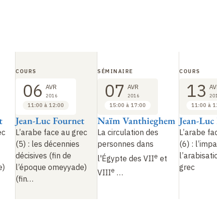
e
 la sphère administrative. Mais, à partir du
VIII
siècle
usulmans se font beaucoup plus visibles dans le pays, 
lteurs. Ce phénomène inévitable a même été encour
évoltes croissantes dans la population, entraînées pa
COURS
SÉMINAIRE
COURS
les mariages avec des chrétiennes et ainsi les conversio
06
07
13
AVR
AVR
AV
grent désormais en profondeur dans le tissu social du
2016
2016
20
11:00 à 12:00
15:00 à 17:00
11:00 à 1
t
Jean-Luc Fournet
Naïm Vanthieghem
Jean-Luc
ec
L’arabe face au grec
La circulation des
L’arabe fa
(5)
: les décennies
personnes dans
(6)
: l’imp
décisives (fin de
l’arabisati
e
l'Égypte des VII
et
e)
l’époque omeyyade)
grec
e
VIII
…
(fin…