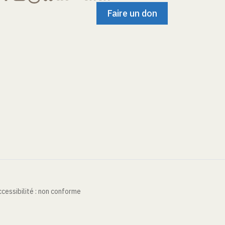
Faire un don
cessibilité : non conforme