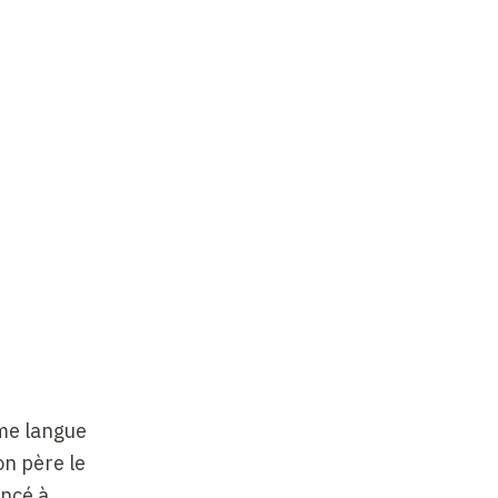
mme langue
on père le
encé à