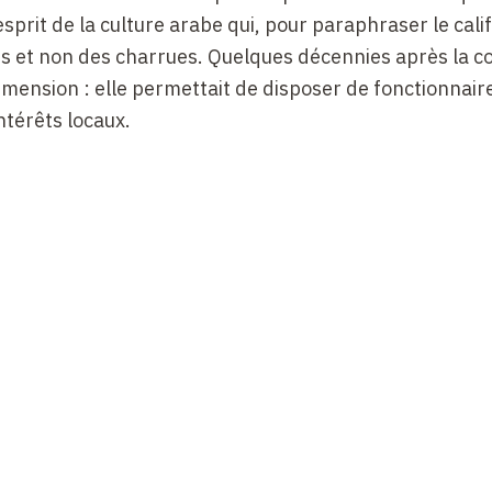
esprit de la culture arabe qui, pour paraphraser le calif
s et non des charrues. Quelques décennies après la c
imension : elle permettait de disposer de fonctionnair
ntérêts locaux.
arabise, on saisit des continuités qui ne doivent pas 
tuée l’arabisation des cadres : les Arabo-Musulmans co
ithètes honorifiques byzantines. Le régime arabe n’a pa
 surtout quand celui-ci atténuait l’impression de ruptur
ratifs pouvait nourrir dans la population.
, était de ne pas bousculer trop brutalement les habit
rsonnel arabophone devait pour cela être aussi expert 
ion qu’attestent un grand nombre d’exercices d’écritu
as d’avoir de plus en plus recours à l’arabe, qui comme
ires.