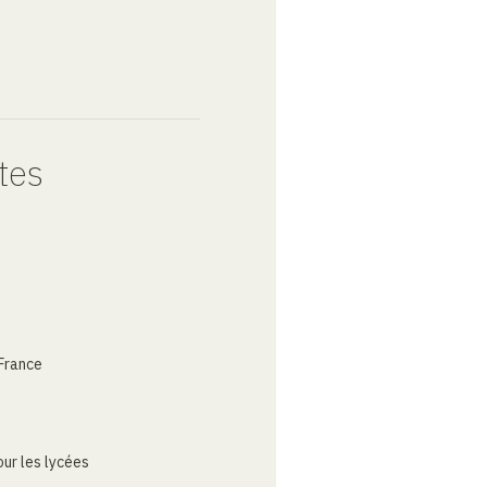
tes
France
ur les lycées