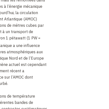
ées à l’énergie mécanique
urd’hui, la circulation
nt Atlantique (AMOC)
lions de mètres cubes par
t à un transport de
iron 1 pétawatt (1 PW =
anique a une influence
ures atmosphériques aux
ntique Nord et de l’Europe
mène actuel est cependant
ment récent a
ce sur l’AMOC dont
urbé.
ions de température
fférentes bandes de
es contrastes systématiques