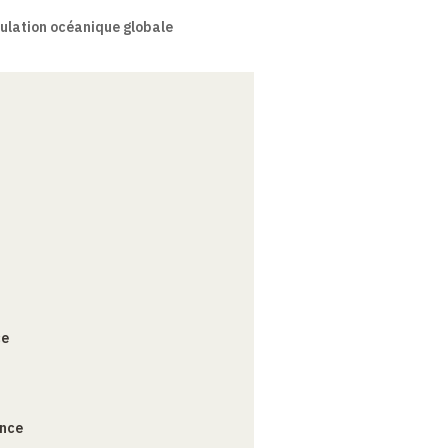
culation océanique globale
ce
ance