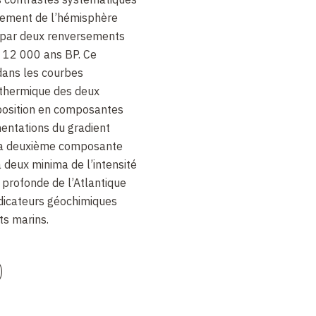
fement de l’hémisphère
 par deux renversements
t 12 000 ans BP. Ce
dans les courbes
 thermique des deux
osition en composantes
entations du gradient
 la deuxième composante
 deux minima de l’intensité
 profonde de l’Atlantique
ndicateurs géochimiques
s marins.
)