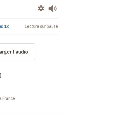
e: 1x
Lecture sur pause
arger l'audio
)
e France