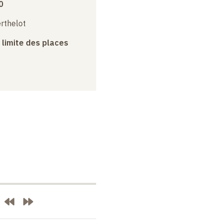
0
erthelot
a limite des places