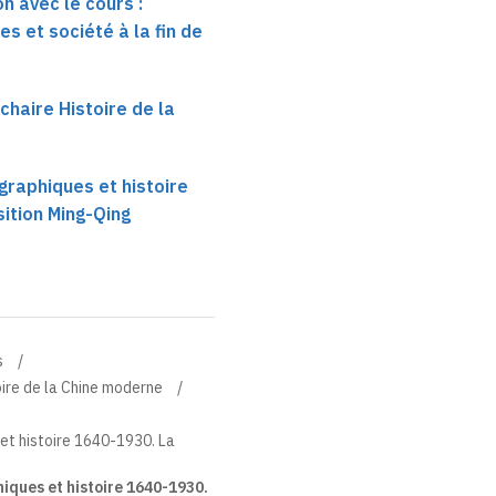
n avec le cours :
s et société à la fin de
 chaire Histoire de la
raphiques et histoire
ition Ming-Qing
s
toire de la Chine moderne
t histoire 1640-1930. La
ques et histoire 1640-1930.