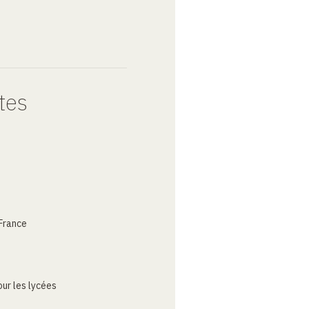
tes
France
ur les lycées