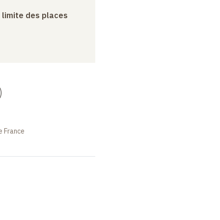
a limite des places
)
e France