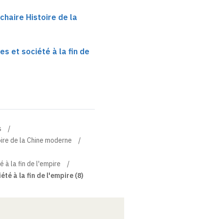
 chaire Histoire de la
s et société à la fin de
s
toire de la Chine moderne
 à la fin de l'empire
té à la fin de l'empire (8)