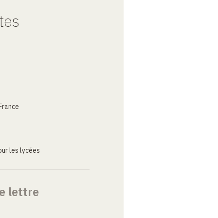
tes
France
ur les lycées
e lettre