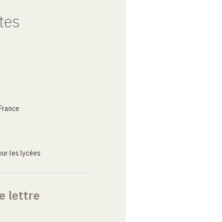
tes
France
ur les lycées
e lettre