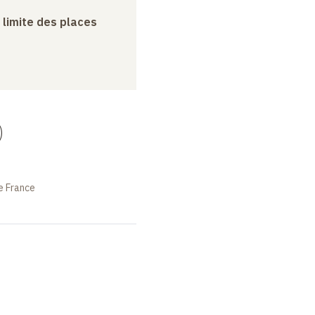
a limite des places
)
e France