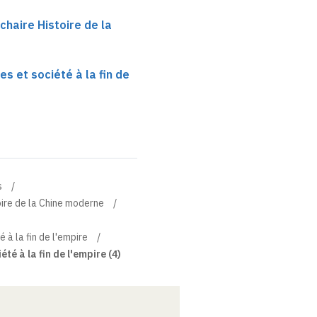
 chaire Histoire de la
s et société à la fin de
s
toire de la Chine moderne
 à la fin de l'empire
té à la fin de l'empire (4)