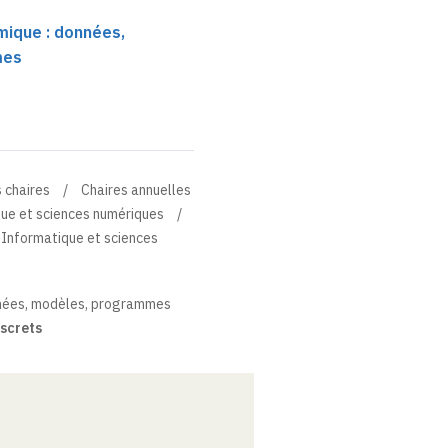
mique : données,
mes
 chaires
Chaires annuelles
que et sciences numériques
 Informatique et sciences
nnées, modèles, programmes
screts