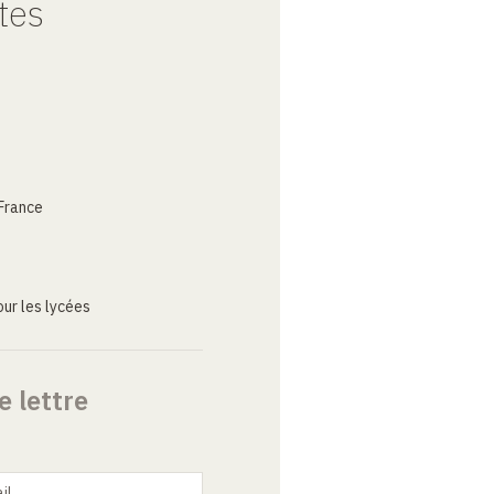
tes
France
ur les lycées
e lettre
il