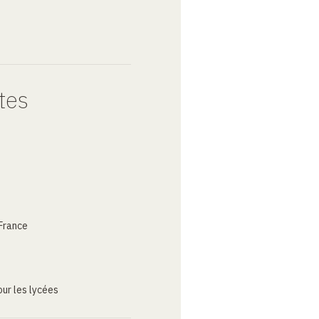
tes
France
ur les lycées