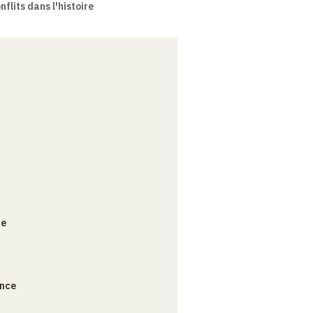
flits dans l'histoire
ce
ance