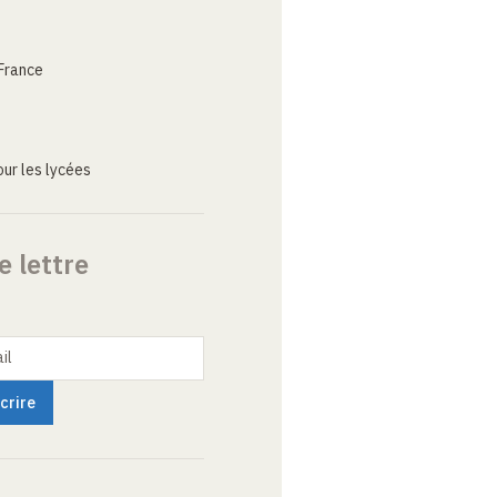
France
ur les lycées
e lettre
il