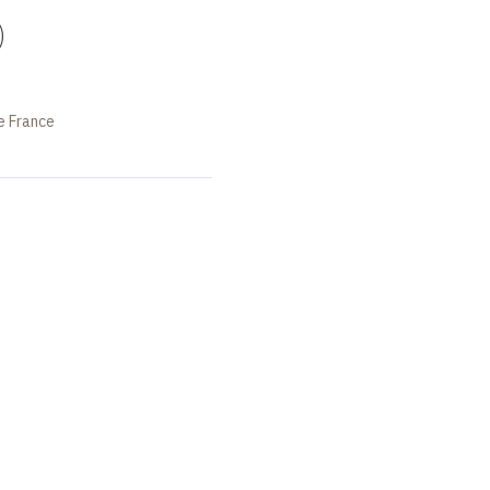
)
e France