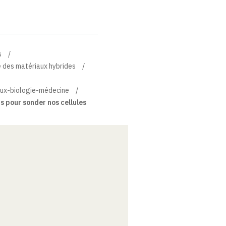
s
e des matériaux hybrides
iaux-biologie-médecine
s pour sonder nos cellules