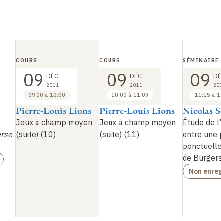
COURS
COURS
SÉMINAIRE
09
09
09
DÉC
DÉC
DÉ
2011
2011
20
09:00 à 10:00
10:00 à 11:00
11:15 à 1
Pierre-Louis Lions
Pierre-Louis Lions
Nicolas 
Jeux à champ moyen
Jeux à champ moyen
Étude de l'
erse
(suite) (10)
(suite) (11)
entre une 
ponctuelle
de Burger
Non enreg