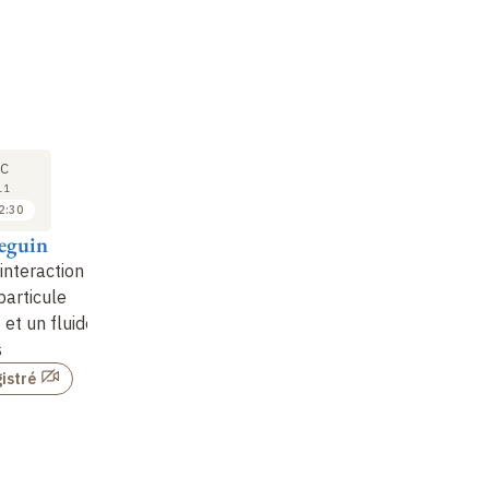
COURS
COURS
CO
16
16
C
DÉC
DÉC
11
2011
2011
2:30
09:00 à 10:00
10:00 à 11:00
Seguin
Pierre-Louis Lions
Pierre-Louis Lions
Pi
interaction
Jeux à champ moyen
Jeux à champ moyen
Je
particule
(suite) (12)
(suite) (13)
(s
 et un fluide
s
istré