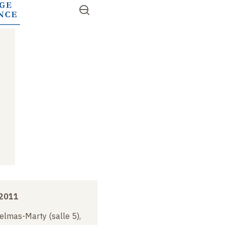
Aller
Ouvrir
RECHERCHER
au
Accès
le
contenu
menu
rapides
principal
 2011
elmas-Marty (salle 5),