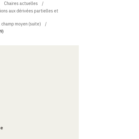
Chaires actuelles
tions aux dérivées partielles et
à champ moyen (suite)
9)
ce