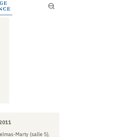
Aller
Ouvrir
RECHERCHER
au
Accès
le
contenu
menu
rapides
principal
 2011
elmas-Marty (salle 5),