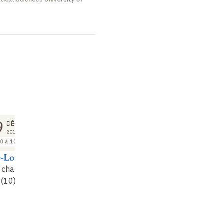
COURS
SÉMINAIRE
9
09
09
DÉC
DÉC
DÉC
2011
2011
2011
0 à 10:00
10:00 à 11:00
11:15 à 12:30
e-Louis Lions
Pierre-Louis Lions
Nicolas Seguin
à champ moyen
Jeux à champ moyen
Étude de l'interaction
 (10)
(suite) (11)
entre une particule
ponctuelle et un fluid
de Burgers
Non enregistré