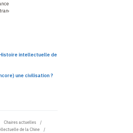
ance et
Remontrance et
Remontrance et
trance
opinion publique
protestation
istoire intellectuelle de
ncore) une civilisation ?
Chaires actuelles
ellectuelle de la Chine