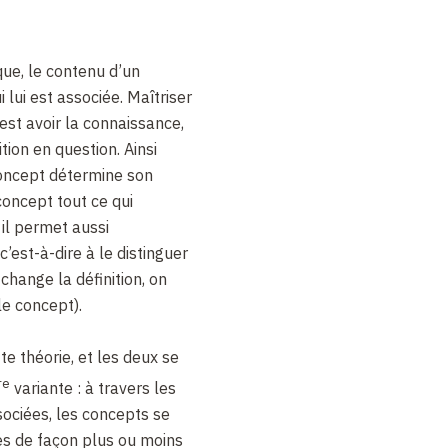
que, le contenu d’un
i lui est associée. Maîtriser
est avoir la connaissance,
ition en question. Ainsi
oncept détermine son
oncept tout ce qui
s il permet aussi
 c’est-à-dire à le distinguer
change la définition, on
e concept).
te théorie, et les deux se
re
variante
: à travers les
ssociées, les concepts se
es de façon plus ou moins