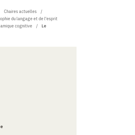
Chaires actuelles
sophie du langage et de l'esprit
namique cognitive
Le
ce