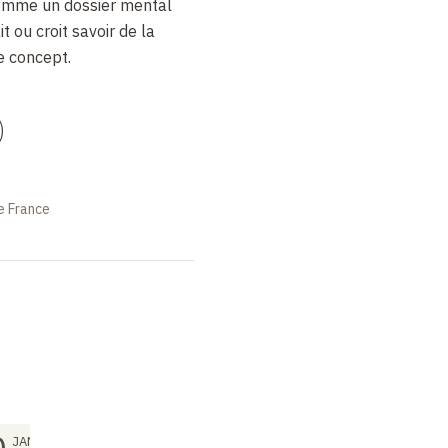
comme un dossier mental
it ou croit savoir de la
le concept.
)
e France
COURS
COURS
JAN
JAN
FÉV