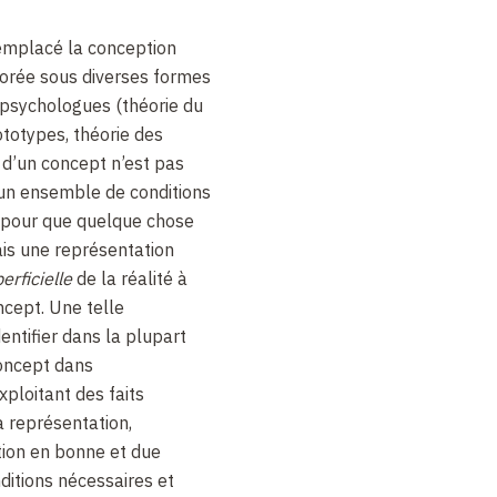
remplacé la conception
aborée sous diverses formes
 psychologues (théorie du
ototypes, théorie des
 d’un concept n’est pas
e un ensemble de conditions
s pour que quelque chose
is une représentation
erficielle
de la réalité à
ncept. Une telle
entifier dans la plupart
concept dans
xploitant des faits
a représentation,
tion en bonne et due
ditions nécessaires et