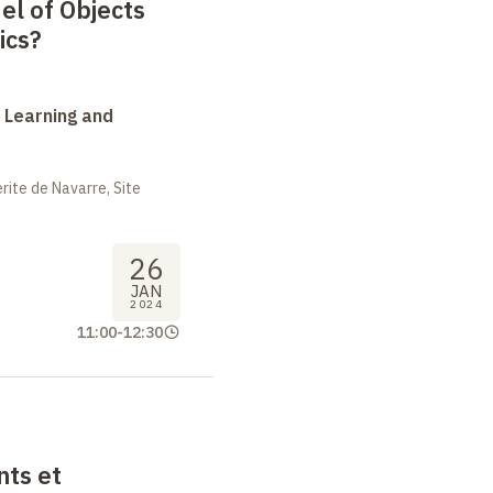
el of Objects
ics?
 Learning and
ite de Navarre, Site
26
JAN
2024
11:00
-
12:30
nts et