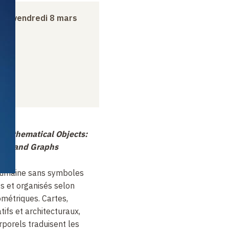
au
vendredi 8 mars
 Mathematical Objects:
rns, and Graphs
 humaine sans symboles
ts et organisés selon
ométriques. Cartes,
ifs et architecturaux,
porels traduisent les