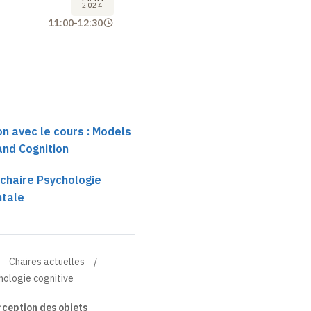
2024
11:00
-
12:30
on avec le cours : Models
and Cognition
 chaire Psychologie
ntale
Chaires actuelles
hologie cognitive
ception des objets