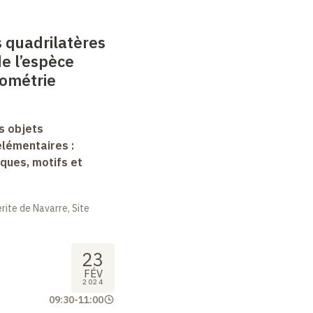
 quadrilatères
de l’espèce
ométrie
s objets
lémentaires :
ques, motifs et
ite de Navarre, Site
23
FÉV
2024
09:30
-
11:00