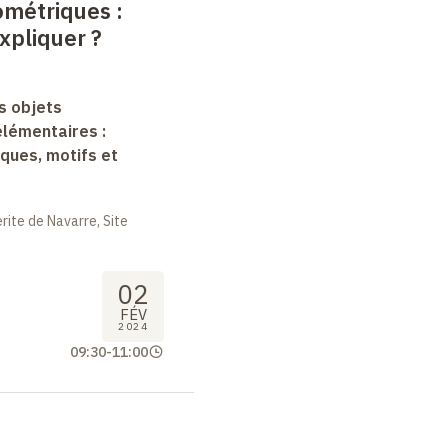
ométriques :
xpliquer ?
s objets
lémentaires :
ques, motifs et
ite de Navarre, Site
02
FÉV
2024
09:30
-
11:00