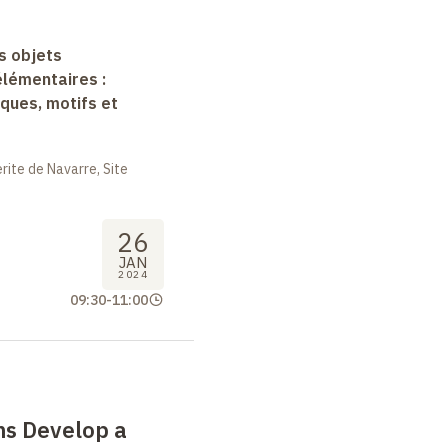
s objets
lémentaires :
ques, motifs et
ite de Navarre, Site
26
JAN
2024
09:30
-
11:00
s Develop a