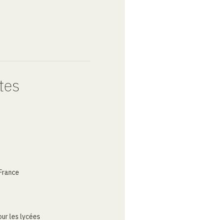
tes
France
ur les lycées