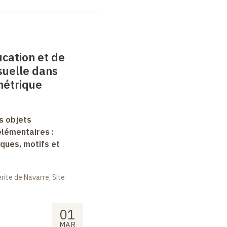
ucation et de
isuelle dans
ométrique
s objets
lémentaires :
ques, motifs et
ite de Navarre, Site
01
MAR