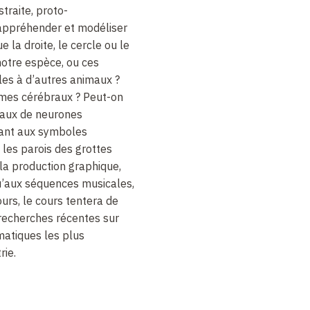
traite, proto-
ppréhender et modéliser
 la droite, le cercle ou le
notre espèce, ou ces
les à d’autres animaux
?
smes cérébraux
? Peut-on
eaux de neurones
fant aux symboles
les parois des grottes
 la production graphique,
u’aux séquences musicales,
ours, le cours tentera de
recherches récentes sur
matiques les plus
rie.