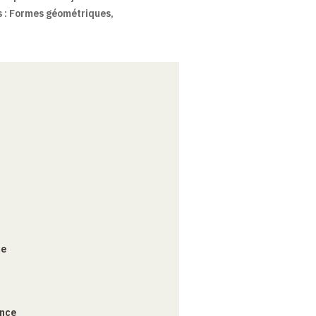
 : Formes géométriques,
ce
ance