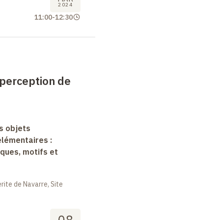
2024
11:00
-
12:30
 perception de
s objets
lémentaires :
ques, motifs et
ite de Navarre, Site