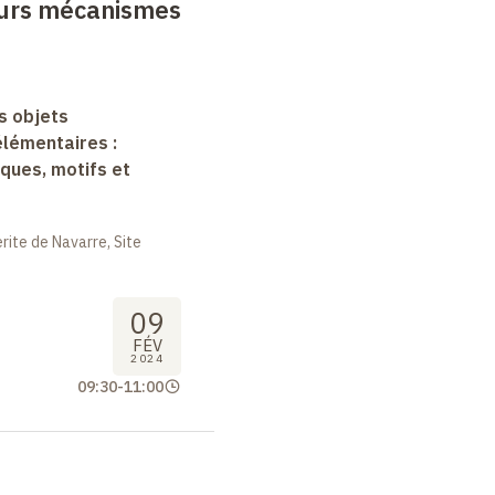
eurs mécanismes
s objets
lémentaires :
ques, motifs et
ite de Navarre, Site
09
FÉV
2024
09:30
-
11:00