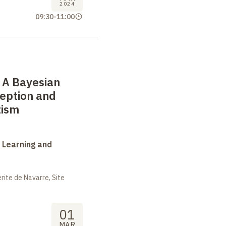
2024
09:30
-
11:00
: A Bayesian
ception and
tism
 Learning and
ite de Navarre, Site
01
MAR