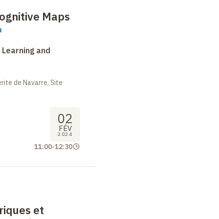
ognitive Maps
n
 Learning and
ite de Navarre, Site
02
FÉV
2024
11:00
-
12:30
riques et