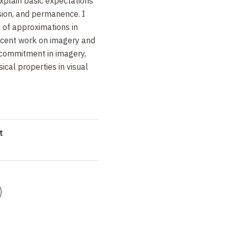
xplain basic expectations
esion, and permanence. I
n of approximations in
recent work on imagery and
-commitment in imagery,
ical properties in visual
t
)