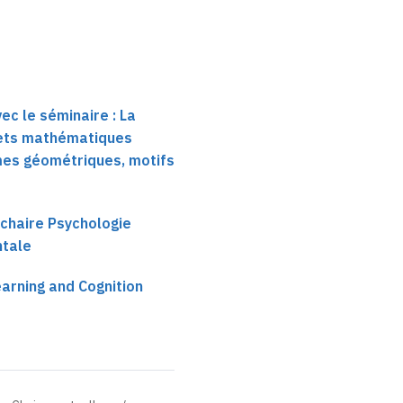
ec le séminaire : La
jets mathématiques
mes géométriques, motifs
 chaire Psychologie
ntale
arning and Cognition