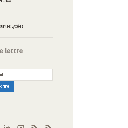
France
ur les lycées
e lettre
il