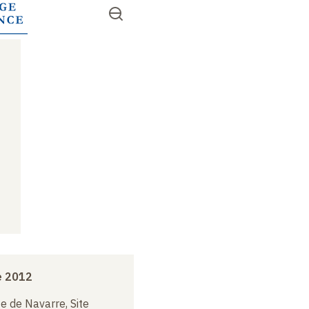
Aller
Ouvrir
RECHERCHER
au
Accès
le
contenu
menu
rapides
principal
e 2012
e de Navarre, Site