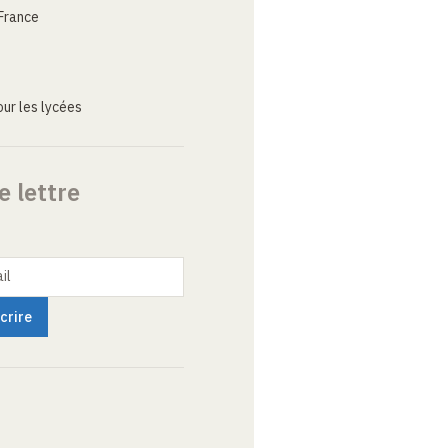
France
ur les lycées
e lettre
il