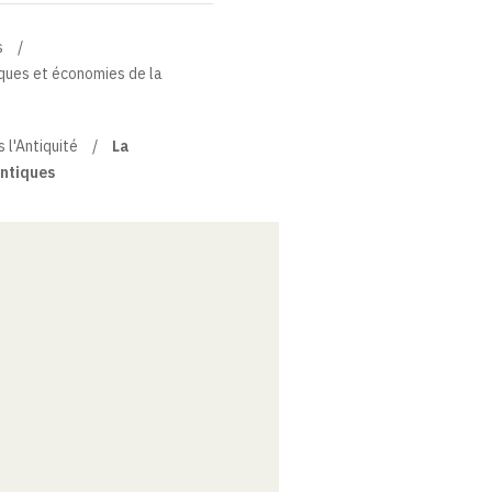
s
iques et économies de la
 l'Antiquité
La
antiques