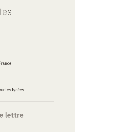
tes
France
ur les lycées
e lettre