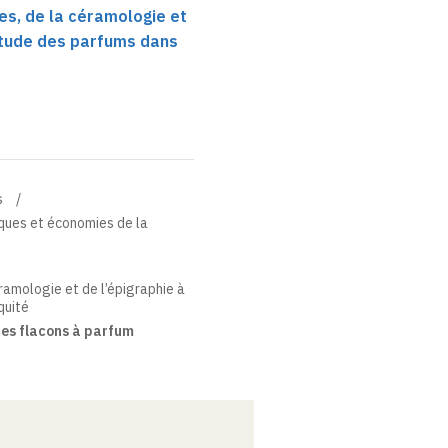
es, de la céramologie et
’étude des parfums dans
s
iques et économies de la
ramologie et de l’épigraphie à
quité
des flacons à parfum