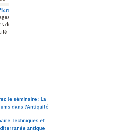
Pierre Brun
Dominique Frère
Dominique Frère
ages des
Les parfums à
Les parfums à
s durant
l'époque archaïque (1)
l'époque archaïque (2
uité
ec le séminaire : La
ums dans l'Antiquité
haire Techniques et
diterranée antique