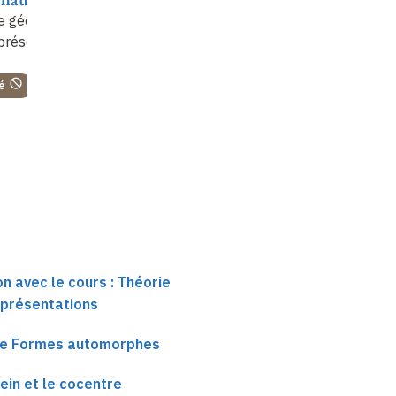
e géométrique
Transfert stable de
On the Problem of
présentations
Gelfand-Graev
Unitarizability in the
Case of Classical p-
Adic Groups a
…
é
on avec le cours : Théorie
présentations
ire Formes automorphes
ein et le cocentre