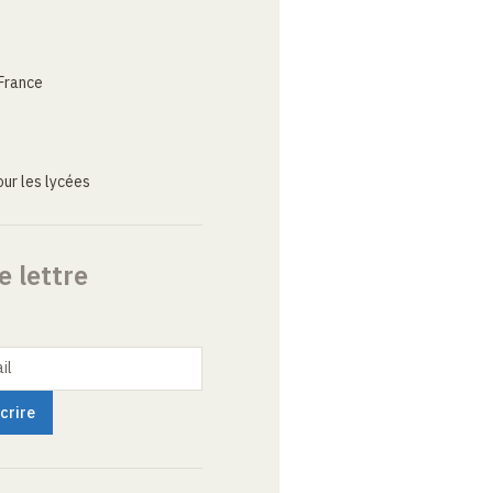
France
ur les lycées
e lettre
il