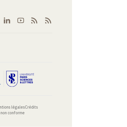
ntions légales
Crédits
: non conforme