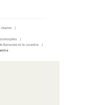
 chaires
automorphes
de Bernstein et le cocentre
centre