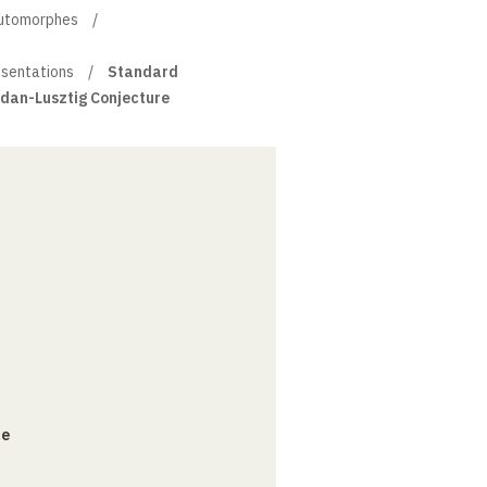
automorphes
ésentations
Standard
dan-Lusztig Conjecture
ce