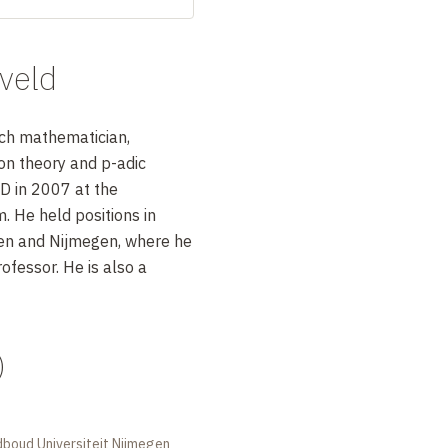
veld
tch mathematician,
ion theory and p-adic
D in 2007 at the
. He held positions in
en and Nijmegen, where he
rofessor. He is also a
)
dboud Universiteit Nijmegen