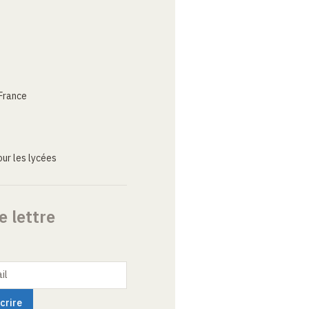
France
ur les lycées
e lettre
il