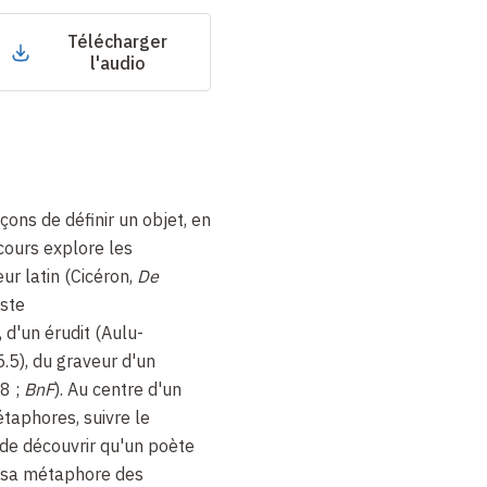
Télécharger
l'audio
ons de définir un objet, en
cours explore les
r latin (Cicéron,
De
iste
, d'un érudit (Aulu-
.5), du graveur d'un
8 ;
BnF
). Au centre d'un
taphores, suivre le
de découvrir qu'un poète
é sa métaphore des