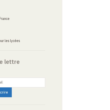
France
ur les lycées
e lettre
il