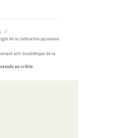
s
gie de la civilisation japonaise
ournant anti-bouddhique de la
passés au crible