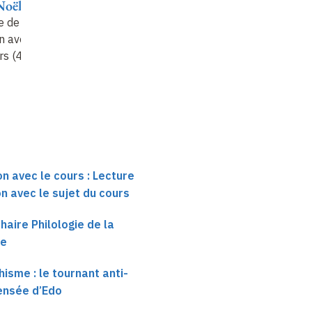
Noël Robert
Jean-Noël Robert
Jean-Noël Robert
e de textes en
Les coupables
Lecture de textes en
n avec le sujet
prédilections
relation avec le sujet
rs (4)
du cours (5)
on avec le cours : Lecture
on avec le sujet du cours
haire Philologie de la
se
isme : le tournant anti-
ensée d’Edo