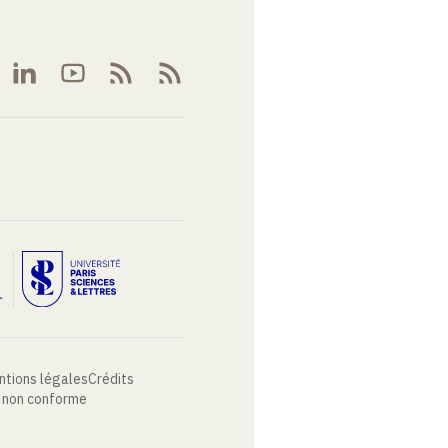
ntions légales
Crédits
: non conforme