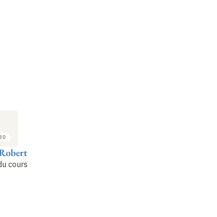
:30
 Robert
du cours