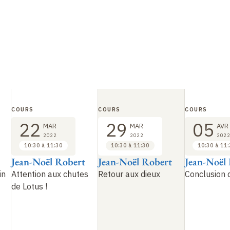
COURS
COURS
COURS
22
29
05
MAR
MAR
AVR
2022
2022
2022
10:30 à 11:30
10:30 à 11:30
10:30 à 11
Jean-Noël Robert
Jean-Noël Robert
Jean-Noël
in
Attention aux chutes
Retour aux dieux
Conclusion 
de Lotus
!