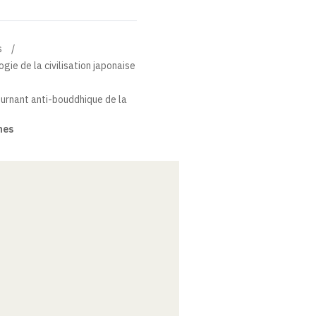
s
gie de la civilisation japonaise
ournant anti-bouddhique de la
nes