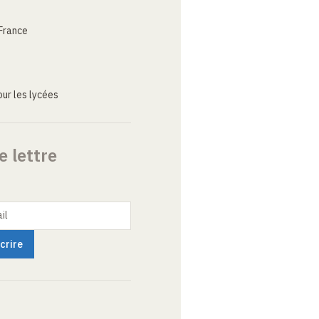
France
ur les lycées
e lettre
il