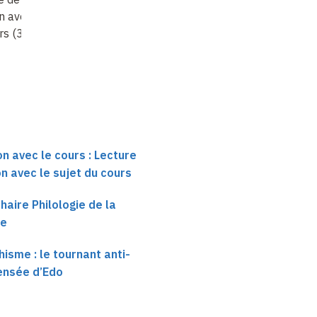
n avec le sujet
shintô passés au crible
relation avec le sujet
rs (3)
du cours (4)
on avec le cours : Lecture
on avec le sujet du cours
haire Philologie de la
se
isme : le tournant anti-
ensée d’Edo