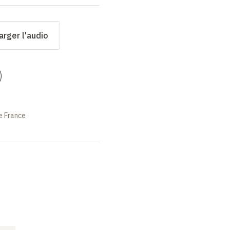
arger l'audio
)
e France
COURS
COURS