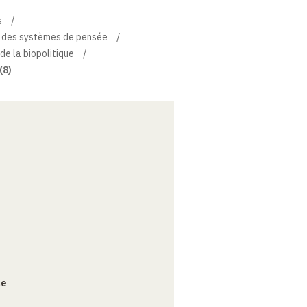
s
re des systèmes de pensée
de la biopolitique
(8)
ce