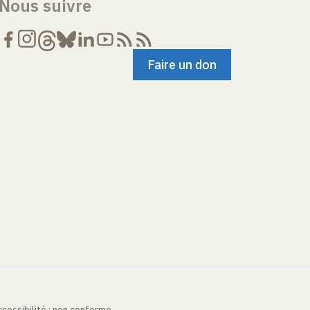
Nous suivre
Faire un don
cessibilité : non conforme