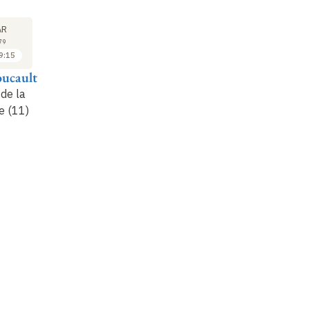
COURS
04
AR
AVR
79
1979
9:15
17:45 à 19:15
oucault
Michel Foucault
de la
Naissance de la
e (11)
biopolitique (12)