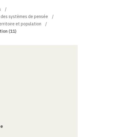
s
re des systèmes de pensée
erritoire et population
tion (11)
ce