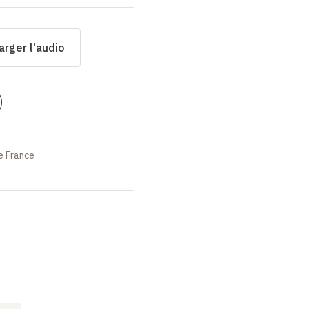
arger l'audio
)
e France
COURS