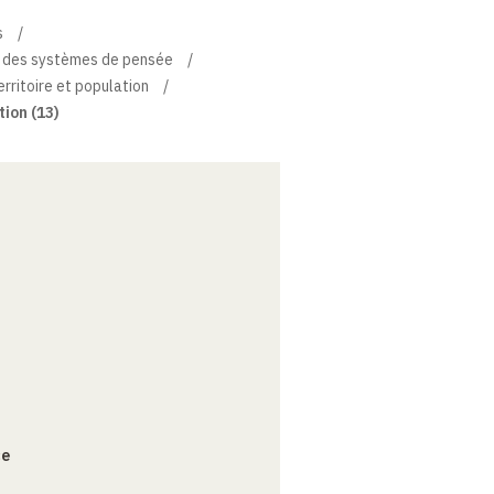
s
re des systèmes de pensée
erritoire et population
tion (13)
ce