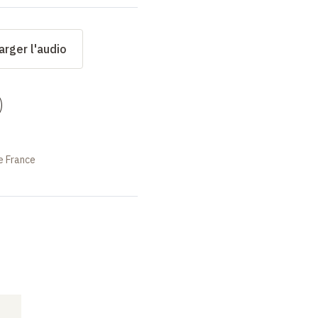
arger l'audio
)
e France