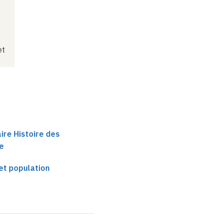
et
ire Histoire des
e
 et population