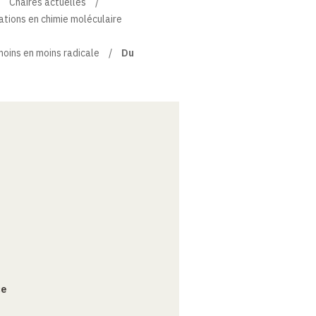
Chaires actuelles
ations en chimie moléculaire
moins en moins radicale
Du
ce