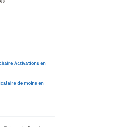
pes
catalyse photoredox
radicalaire
chaire Activations en
icalaire de moins en