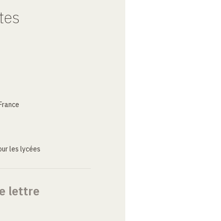
tes
France
ur les lycées
e lettre