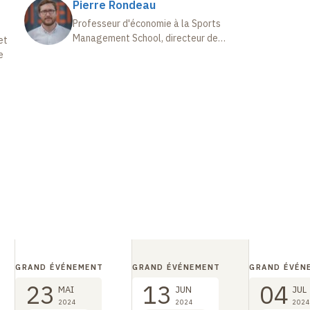
Pierre Rondeau
Professeur d'économie à la Sports
Management School, directeur de
et
l’Observatoire du sport (Fondation
e
Jean-Jaurès)
e
GRAND ÉVÉNEMENT
GRAND ÉVÉNEMENT
GRAND ÉVÉN
23
13
04
MAI
JUN
JUL
2024
2024
2024