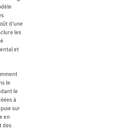
odèle
es
coût d'une
clure les
té
ental et
otamment
ns le
ndant le
réées à
ppuie sur
re en
t des