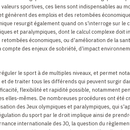
es valeurs sportives, ces liens sont indispensables au m
 et génèrent des emplois et des retombées économiqu
ique resurgit également quand on s'interroge sur le 
ues et paralympiques, dont le calcul complexe doit in
e retombées économiques, ou d'amélioration de la san
 compte des enjeux de sobriété, d'impact environnem
t réguler le sport à de multiples niveaux, et permet n
, et de traiter tous les différends qui peuvent surgir da
icacité, flexibilité et rapidité possible, notamment pe
s elles-mêmes. De nombreuses procédures ont été c
isation des Jeux olympiques et paralympiques, qui s'a
égulation du sport par le droit implique ainsi de prend
rnance internationale des JO, la question du règlemen