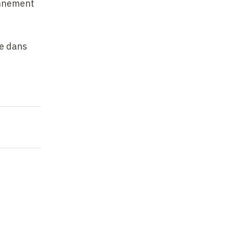
onnement
ie dans