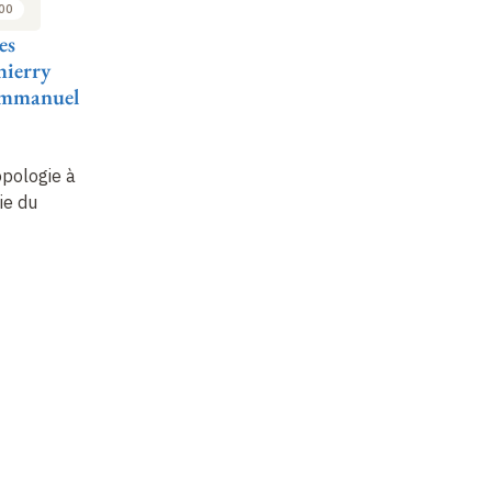
:00
es
hierry
Emmanuel
pologie à
ie du