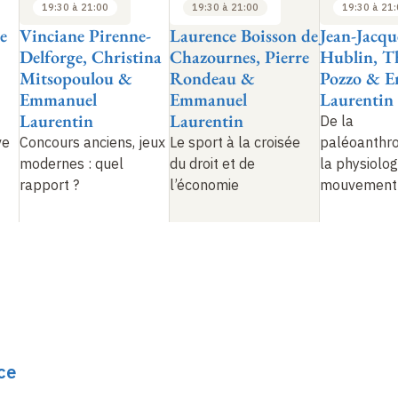
19:30 à 21:00
19:30 à 21:00
19:30 à 21
e
Vinciane Pirenne-
Laurence Boisson de
Jean-Jacqu
Delforge, Christina
Chazournes, Pierre
Hublin, T
Mitsopoulou &
Rondeau &
Pozzo & 
Emmanuel
Emmanuel
Laurentin
Laurentin
Laurentin
De la
ve
Concours anciens, jeux
Le sport à la croisée
paléoanthro
modernes : quel
du droit et de
la physiolog
rapport ?
l’économie
mouvement
ce