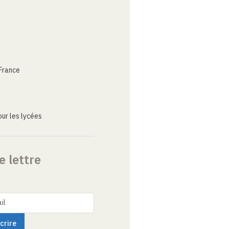
France
ur les lycées
e lettre
il