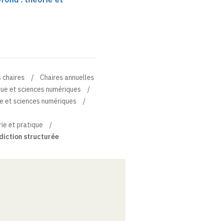
 chaires
Chaires annuelles
que et sciences numériques
e et sciences numériques
ie et pratique
diction structurée