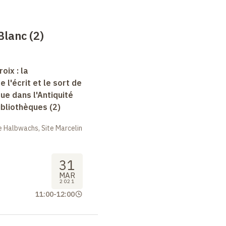
lanc (2)
oix : la
e l'écrit et le sort de
que dans l'Antiquité
bibliothèques (2)
 Halbwachs, Site Marcelin
31
MAR
2021
11:00
-
12:00