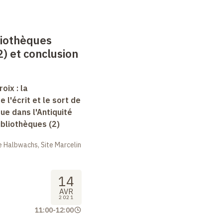
liothèques
) et conclusion
oix : la
e l'écrit et le sort de
que dans l'Antiquité
bibliothèques (2)
 Halbwachs, Site Marcelin
14
AVR
2021
11:00
-
12:00