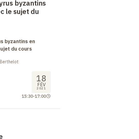
yrus byzantins
c le sujet du
s byzantins en
sujet du cours
 Berthelot
18
FÉV
2021
15:30
-
17:00
e