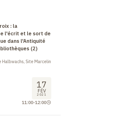
oix : la
e l'écrit et le sort de
que dans l'Antiquité
bibliothèques (2)
 Halbwachs, Site Marcelin
17
FÉV
2021
11:00
-
12:00