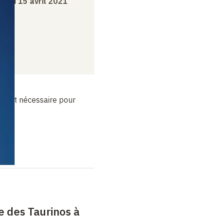
jeudi 15 avril 2021
n est nécessaire pour
e des Taurinos à