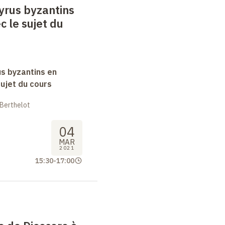
yrus byzantins
c le sujet du
s byzantins en
sujet du cours
 Berthelot
04
MAR
2021
15:30
-
17:00