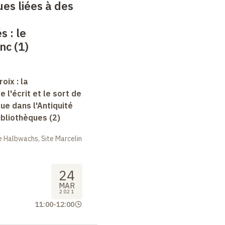
ues liées à des
és
: le
nc (1)
oix : la
e l'écrit et le sort de
que dans l'Antiquité
bibliothèques (2)
 Halbwachs, Site Marcelin
24
MAR
2021
11:00
-
12:00