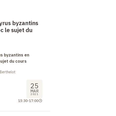
yrus byzantins
c le sujet du
s byzantins en
sujet du cours
 Berthelot
25
MAR
2021
15:30
-
17:00