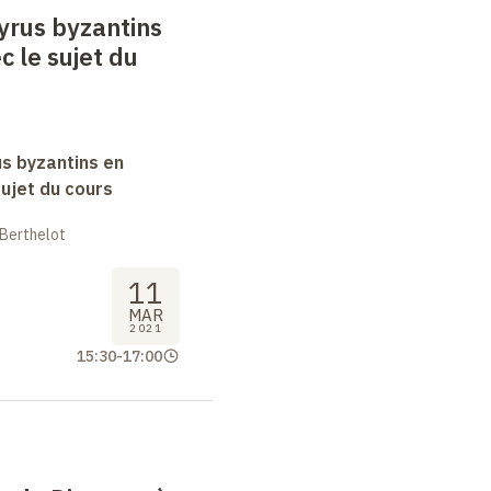
yrus byzantins
c le sujet du
s byzantins en
sujet du cours
 Berthelot
11
MAR
2021
15:30
-
17:00