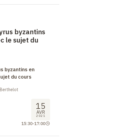
yrus byzantins
c le sujet du
s byzantins en
sujet du cours
 Berthelot
15
AVR
2021
15:30
-
17:00