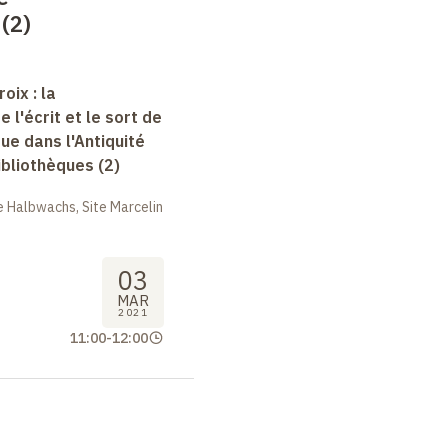
 (2)
oix : la
e l'écrit et le sort de
que dans l'Antiquité
bibliothèques (2)
 Halbwachs, Site Marcelin
03
MAR
2021
11:00
-
12:00