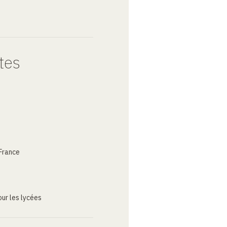
tes
France
ur les lycées