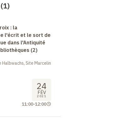
 (1)
oix : la
e l'écrit et le sort de
que dans l'Antiquité
bibliothèques (2)
 Halbwachs, Site Marcelin
24
FÉV
2021
11:00
-
12:00