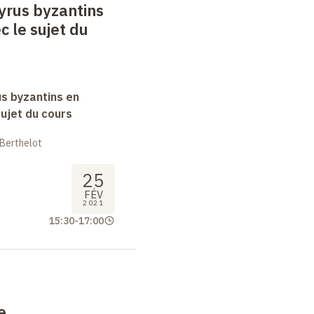
yrus byzantins
c le sujet du
s byzantins en
sujet du cours
 Berthelot
25
FÉV
2021
15:30
-
17:00
e