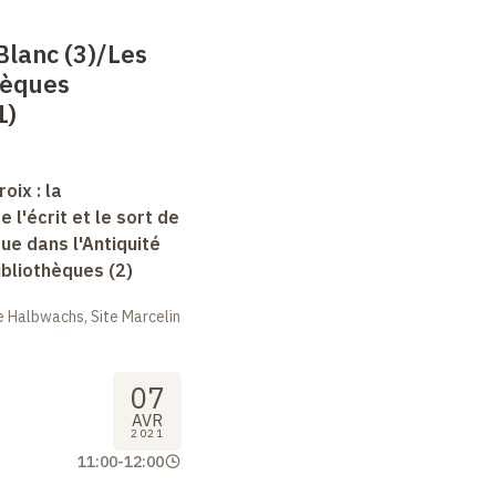
Blanc (3)/Les
hèques
1)
oix : la
e l'écrit et le sort de
que dans l'Antiquité
bibliothèques (2)
 Halbwachs, Site Marcelin
07
AVR
2021
11:00
-
12:00