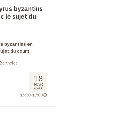
yrus byzantins
c le sujet du
s byzantins en
sujet du cours
 Berthelot
18
MAR
2021
15:30
-
17:00