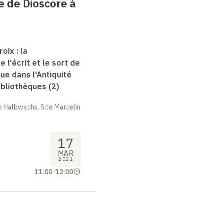
e de Dioscore à
oix : la
e l'écrit et le sort de
que dans l'Antiquité
bibliothèques (2)
 Halbwachs, Site Marcelin
17
MAR
2021
11:00
-
12:00