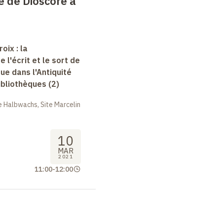
e de Dioscore à
oix : la
e l'écrit et le sort de
que dans l'Antiquité
bibliothèques (2)
 Halbwachs, Site Marcelin
10
MAR
2021
11:00
-
12:00