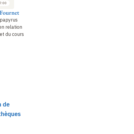
7:00
11:00 à 12:00
15:30 à 17:00
 Fournet
Jean-Luc Fournet
Jean-Luc Fournet
 papyrus
Les autres
Études de papyrus
en relation
bibliothèques
byzantins en relation
jet du cours
monastiques (2) et
avec le sujet du cours
conclusion
(9)
n de
othèques