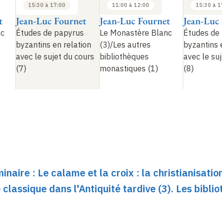
15:30 à 17:00
11:00 à 12:00
15:30 à 1
t
Jean-Luc Fournet
Jean-Luc Fournet
Jean-Luc
nc
Études de papyrus
Le Monastère Blanc
Études de
byzantins en relation
(3)/Les autres
byzantins 
avec le sujet du cours
bibliothèques
avec le su
(7)
monastiques (1)
(8)
inaire : Le calame et la croix : la christianisatio
re classique dans l'Antiquité tardive (3). Les bibli