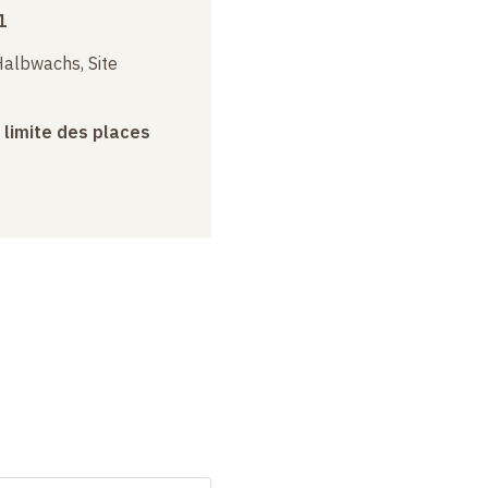
1
albwachs, Site
a limite des places