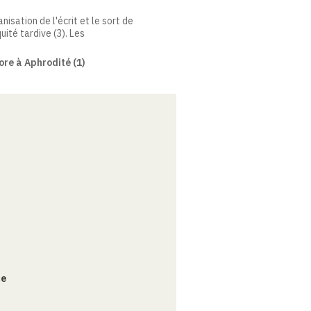
anisation de l'écrit et le sort de
uité tardive (3). Les
ore à Aphrodité (1)
ce