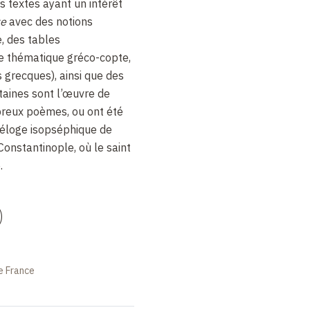
s textes ayant un intérêt
te
avec des notions
, des tables
re thématique gréco-copte,
 grecques), ainsi que des
rtaines sont l’œuvre de
reux poèmes, ou ont été
 éloge isopséphique de
Constantinople, où le saint
.
)
e France