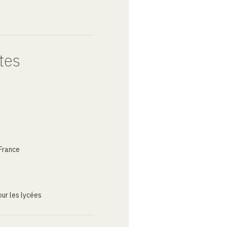
tes
France
ur les lycées