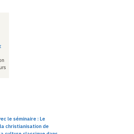
t
on
urs
ec le séminaire : Le
 la christianisation de
e la culture classique dans