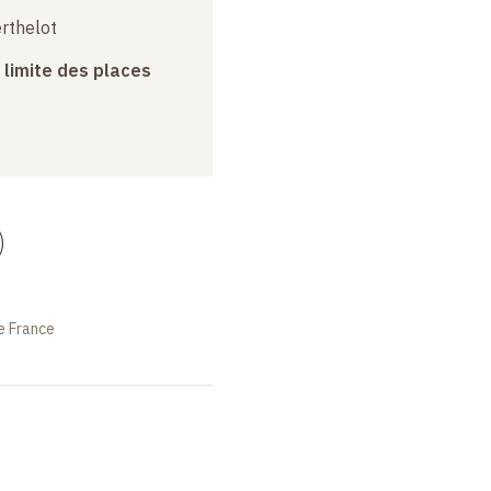
erthelot
a limite des places
)
e France