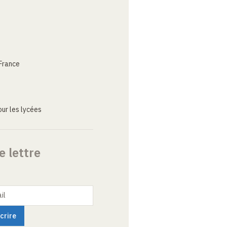
France
ur les lycées
e lettre
il