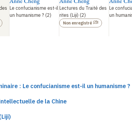
Anne Cheng
Anne Cheng
Anne Ch
 des
Le confucianisme est-il
Lectures du Traité des
Le confuci
un humanisme
? (2)
rites (Liji) (2)
un human
Non enregistré
minaire : Le confucianisme est-il un humanisme ?
ntellectuelle de la Chine
Liji)