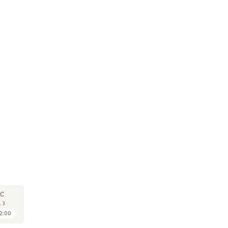
SÉMINAIRE
SÉMINAIRE
CO
19
09
C
DÉC
JAN
13
2013
2014
2:00
15:00 à 16:30
15:00 à 16:30