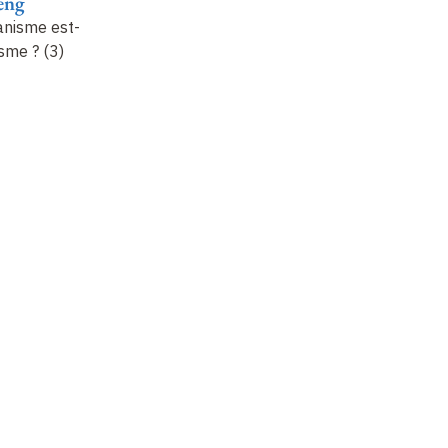
eng
Anne Cheng
Anne Cheng
A
anisme est-il
Lectures du Traité des
Lectures du Traité des
Le
isme
? (3)
rites (Liji) (3)
rites (Liji) (4)
un
Non enregistré
Non enregistré