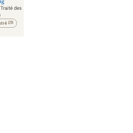
ng
Traité des
)
stré