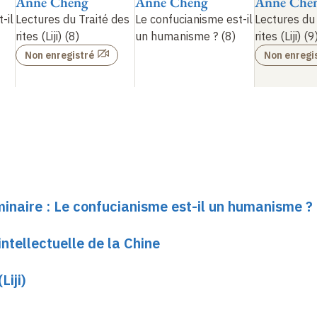
Anne Cheng
Anne Cheng
Anne Che
-il
Lectures du Traité des
Le confucianisme est-il
Lectures du 
rites (Liji) (8)
un humanisme
? (8)
rites (Liji) (9
Non enregistré
Non enregi
minaire : Le confucianisme est-il un humanisme ?
ntellectuelle de la Chine
Liji)