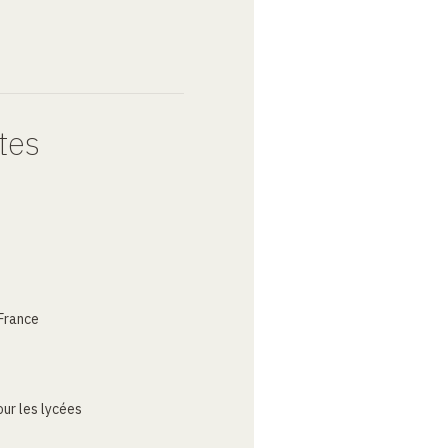
tes
France
ur les lycées