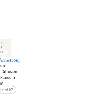
SÉMINAIRE
SÉMINAIRE
SÉ
29
06
R
AVR
MAI
11
2011
2011
2:00
11:15 à 12:15
11:15 à 12:15
 Armstrong
Frédéric Klopp
Mathias Rousset
Gi
onic
Statistiques spectrales
Limite diffusive et
Nu
 Diffusion
des opérateurs
simulation hybride
Mu
a Random
aléatoires dans le
avec réduction de
an
nt
régime localisé
variance pour un
Ap
modèle de chemotaxis
istré
Non enregistré
avec …
Non enregistré