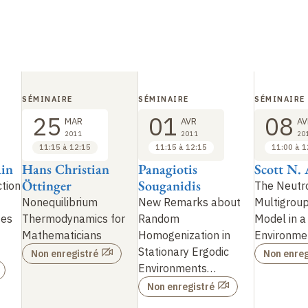
SÉMINAIRE
SÉMINAIRE
SÉMINAIRE
25
01
08
MAR
AVR
AV
2011
2011
20
11:15 à 12:15
11:15 à 12:15
11:00 à 1
ain
Hans Christian
Panagiotis
Scott N.
Öttinger
Souganidis
tion
The Neutr
Nonequilibrium
New Remarks about
Multigroup
tes
Thermodynamics for
Random
Model in 
Mathematicians
Homogenization in
Environme
Stationary Ergodic
Non enregistré
Non enreg
Environments
…
Non enregistré