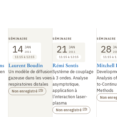
SÉMINAIRE
SÉMINAIRE
SÉMINAIRE
14
21
28
JAN
JAN
JA
2011
2011
20
11:15 à 12:15
11:15 à 12:15
11:15 à 1
ns
Laurent Boudin
Rémi Sentis
Mitchell 
yen
Un modèle de diffusion
Système de couplage
Developme
gazeuse dans les voies
à 3 ondes. Analyse
Analysis of
respiratoires distales
asymptotique,
to-Contin
application à
Methods
Non enregistré
l’interaction laser-
Non enreg
plasma
Non enregistré