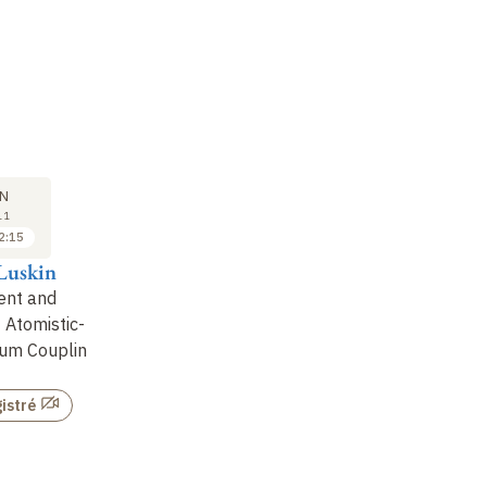
SÉMINAIRE
SÉMINAIRE
SÉ
04
04
N
FÉV
MAR
11
2011
2011
2:15
11:15 à 12:15
11:15 à 12:15
Luskin
Philippe Gravejat
Diogo Arsénio
Di
nt and
Renormalisation de la
Mathématiques
Su
 Atomistic-
charge pour le modèle
appliquées
po
uum Coupling
de Bogoliubov-Dirac-
ce
Non enregistré
Fock réduit
mu
istré
Non enregistré