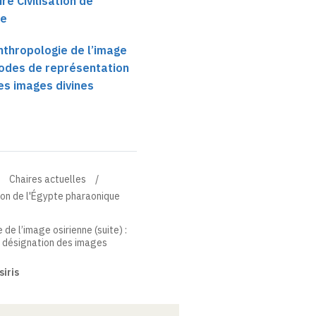
re Civilisation de
ue
nthropologie de l’image
 Modes de représentation
es images divines
Chaires actuelles
tion de l'Égypte pharaonique
de l’image osirienne (suite) :
 désignation des images
iris