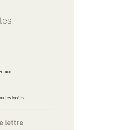
tes
France
ur les lycées
e lettre