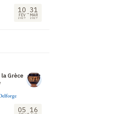
10
31
→
FÉV
MAR
2027
2027
: la Grèce
e
Delforge
05
16
→