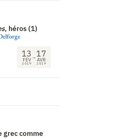
s,
héros (1)
Delforge
13
17
→
FÉV
AVR
2019
2019
e grec comme