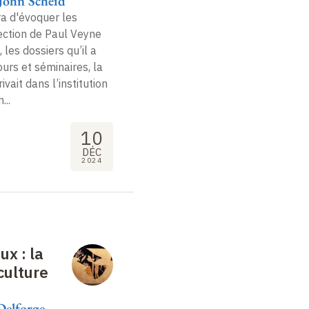
 John Scheid
a d'évoquer les
lection de Paul Veyne
les dossiers qu’il a
urs et séminaires, la
ivait dans l’institution
...
10
DÉC
2024
eux
: la
ulture
Delforge