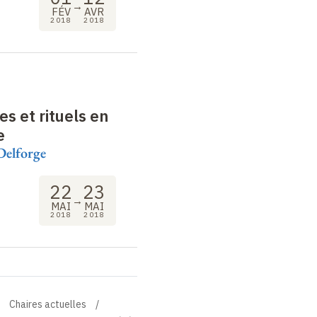
→
FÉV
AVR
2018
2018
s et rituels en
e
Delforge
22
23
→
MAI
MAI
2018
2018
Chaires actuelles