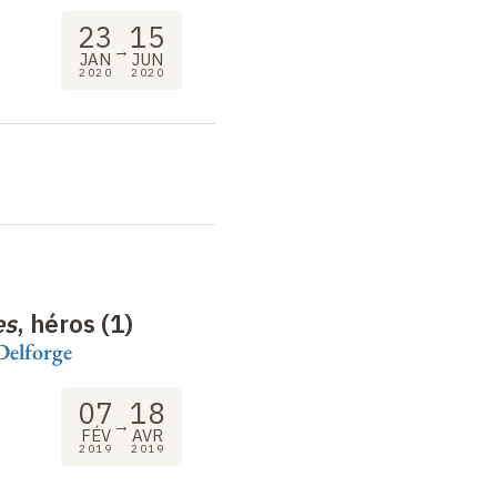
23
15
→
JAN
JUN
2020
2020
es
, héros (1)
Delforge
07
18
→
FÉV
AVR
2019
2019