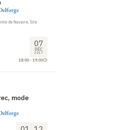
e
Delforge
ite de Navarre, Site
07
DÉC
2017
18:00
-
19:00
rec, mode
Delforge
01
12