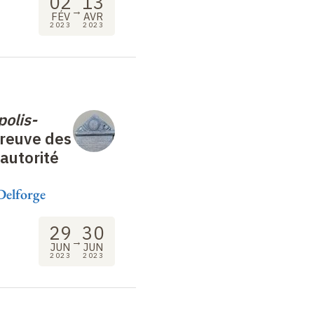
02
13
→
FÉV
AVR
2023
2023
polis-
preuve des
’autorité
Delforge
29
30
→
JUN
JUN
2023
2023