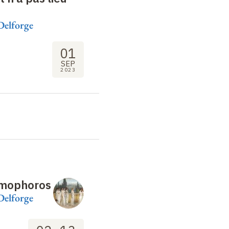
Delforge
01
SEP
2023
mophoros
Delforge