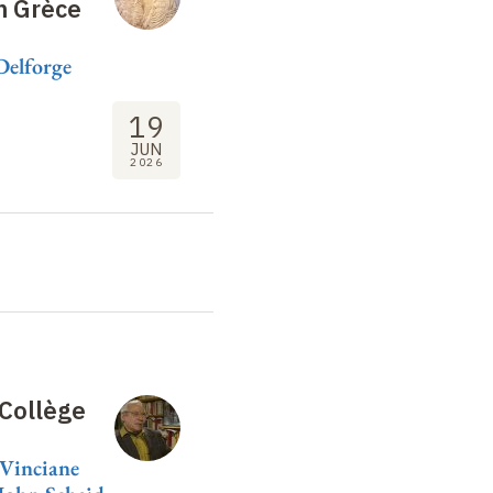
n Grèce
Delforge
19
JUN
2026
 Collège
Vinciane