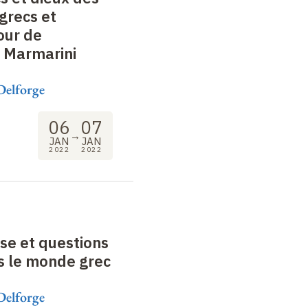
 grecs et
our de
e Marmarini
Delforge
06
07
→
JAN
JAN
2022
2022
se et questions
s le monde grec
Delforge