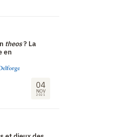
un
theos
? La
e en
Delforge
04
NOV
2021
s et dieux des