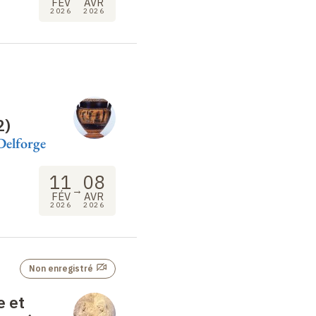
FÉV
AVR
2026
2026
2)
Delforge
11
08
→
FÉV
AVR
2026
2026
Non enregistré
 et