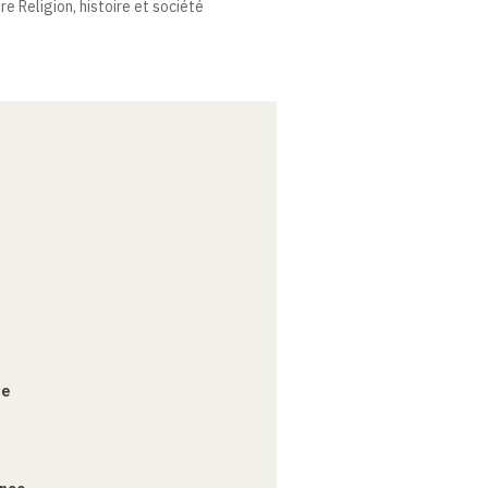
e Religion, histoire et société
ce