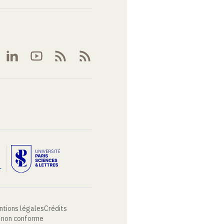
ntions légales
Crédits
: non conforme