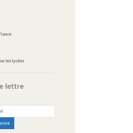
France
ur les lycées
e lettre
il