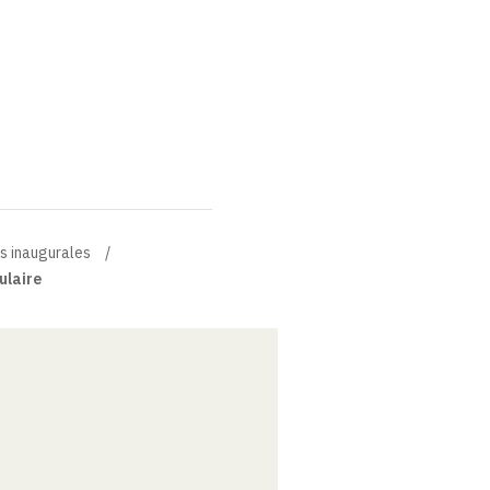
s inaugurales
ulaire