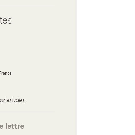
tes
France
ur les lycées
e lettre