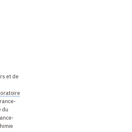
rs et de
oratoire
France-
e du
rance-
Chimie