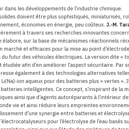
eur dans les développements de l’industrie chimique.
olides doivent être plus sophistiqués, miniaturisés, r
onnement, économes en énergie, peu coûteux.
J.-M.
Tar
lièrement à travers ses recherches innovantes concern
ire élabore, sur la base de mécanismes réactionnels r
n marché et efficaces pour la mise au point d’électrod
s du futur des véhicules électriques. La version dite «
t
 étudiée afin d’en améliorer l’aspect sécuritaire. Par s
éresse également à des technologies alternatives telle
 Li(Na)-ion aqueux pour des batteries plus «
vertes
». I
batteries intelligentes. Ce concept, s’inspirant de la 
tiques ainsi que d’agents autoréparants à l’intérieur de
conde vie et ainsi réduire leurs empreintes environnem
blissement d’une synergie entre batteries et électrolys
électrocatalyseurs pour l’électrolyse de l’eau basés s