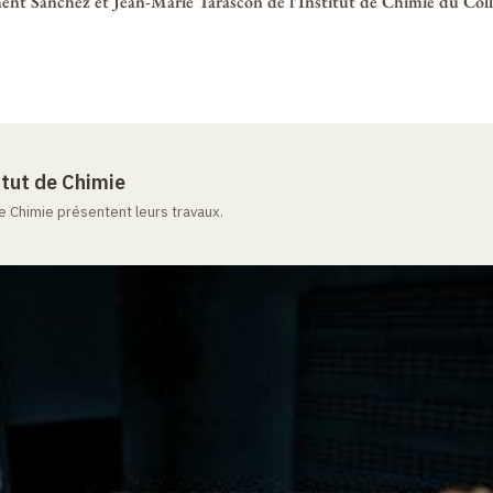
ent Sanchez et Jean-Marie Tarascon de l’Institut de Chimie du Col
itut de Chimie
e Chimie présentent leurs travaux.