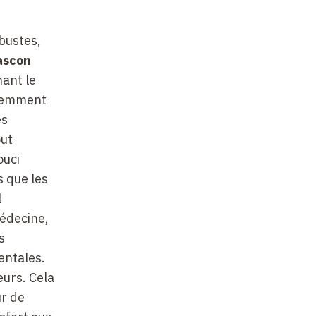
obustes,
ascon
ant le
écemment
es
out
ouci
s que les
l
médecine,
s
entales.
eurs. Cela
ur de