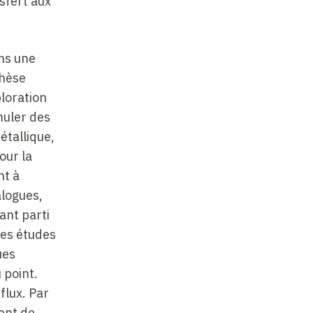
sfert aux
ns une
thèse
ploration
muler des
étallique,
our la
nt à
alogues,
ant parti
des études
ues
 point.
flux. Par
ent de