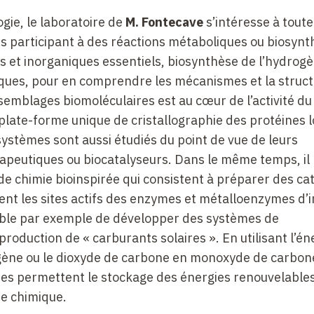
logie, le laboratoire de
M.
Fontecave
s’intéresse à toute
participant à des réactions métaboliques ou biosynt
 et inorganiques essentiels, biosynthèse de l’hydrogè
éiques, pour en comprendre les mécanismes et la struct
semblages biomoléculaires est au cœur de l’activité du
late-forme unique de cristallographie des protéines l
 systèmes sont aussi étudiés du point de vue de leurs
érapeutiques ou biocatalyseurs. Dans le même temps, il
e chimie bioinspirée qui consistent à préparer des ca
t les sites actifs des enzymes et métalloenzymes d’i
ssible par exemple de développer des systèmes de
 production de « carburants solaires ». En utilisant l’én
ogène ou le dioxyde de carbone en monoxyde de carbon
mes permettent le stockage des énergies renouvelable
ie chimique.