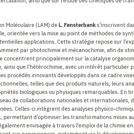
ercalation, ainsi que sur l’étude des cinétiques de tran
ion Moléculaire (LAM) de
L. Fensterbank
s’inscrivent da
, orientée vers la mise au point de méthodes de syn
entielles applications. Cette stratégie repose sur l’ex
amment par photochimie et mécanochimie, afin de sti
 se concentrent principalement sur la catalyse organom
, ainsi que l’hétérochimie, avec un intérêt particulier p
Les procédés innovants développés dans ce cadre vise
nctionnelles, telles que des produits naturels, leurs an
priétés biologiques ou physiques remarquables. En tir
éseau de collaborations nationales et internationales, 
ées. Celles-ci intègrent des analyses physico-chimiq
 permettant d’optimiser les transformations mises au
 également envisagée à travers l’emploi de la chimie en 
oissant aux nanosciences, notamment via le développem