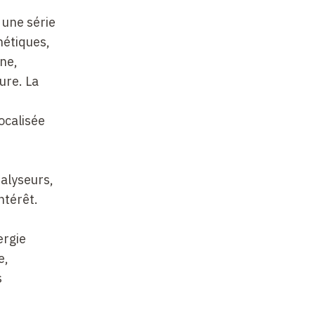
 une série
hétiques,
ne,
ure. La
ocalisée
talyseurs,
ntérêt.
ergie
e,
s