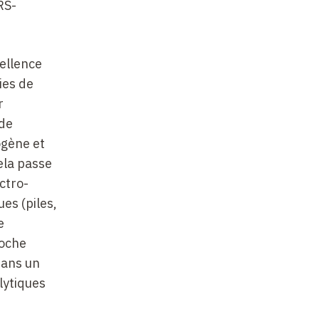
RS-
cellence
ies de
r
 de
ogène et
ela passe
ctro-
es (piles,
e
roche
dans un
lytiques