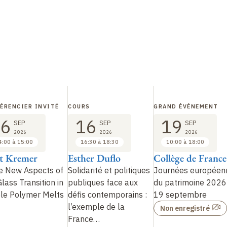
ÉRENCIER INVITÉ
COURS
GRAND ÉVÉNEMENT
16
16
19
SEP
SEP
SEP
2026
2026
2026
4:00 à 15:00
16:30 à 18:30
10:00 à 18:00
t Kremer
Esther Duflo
Collège de France
 New Aspects of
Solidarité et politiques
Journées européen
lass Transition in
publiques face aux
du patrimoine 2026
le Polymer Melts
défis contemporains :
19 septembre
l’exemple de la
Non enregistré
France
…