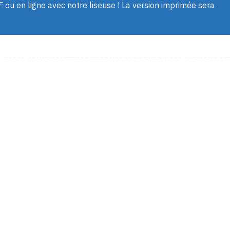
u en ligne avec notre liseuse ! La version imprimée sera
Aller
au
contenu
cès
AGENDA
AUDIOS & VIDÉOS
CHAIRE
principal
Navigation
Enseignements
Recherche
Bibliothèques
Éditions
Le 
pides
Accès
principale
rapides