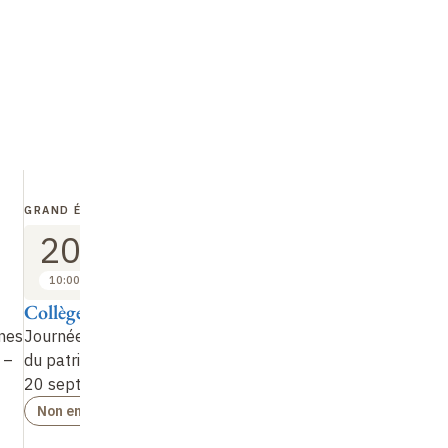
GRAND ÉVÉNEMENT
CONFÉRENCIER INVITÉ
GRAND ÉVÉN
20
22
22
SEP
SEP
SEP
2026
2026
202
10:00 à 18:00
17:00 à 18:00
17:30 à 19
Collège de France
Yousuke Kaifu
Orazio Ir
Céline Su
nes
Journées européennes
Evolutionary History
 –
du patrimoine 2026 –
and Biology of
…
Élire Fouca
20 septembre
Collège de 
enjeux scien
Non enregistré
politiques