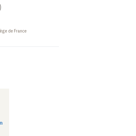
)
lège de France
n