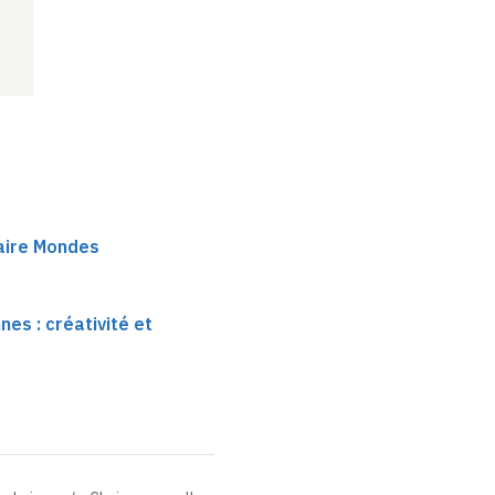
haire Mondes
es : créativité et