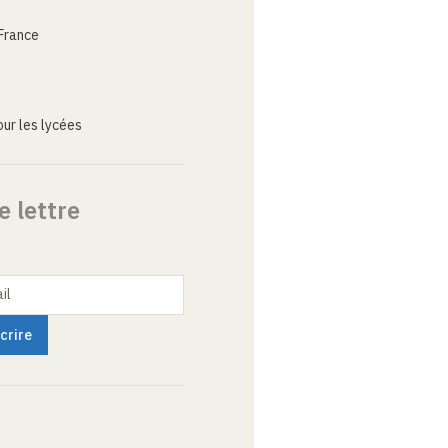
France
ur les lycées
e lettre
il