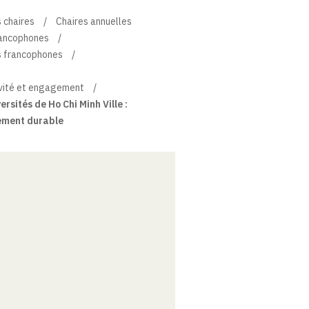
 chaires
Chaires annuelles
rancophones
s francophones
ivité et engagement
rsités de Ho Chi Minh Ville :
pement durable